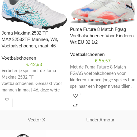
Puma Future 8 Match Fg/ag
Joma Maxima 2532 TF
Voetbalschoenen Voor Kinderen
MAXS2532TF, Mannen, Wit,
Wit EU 32 1/2
Voetbalschoenen, maat: 46
Voetbalschoenen
Voetbalschoenen
€
56,57
€
42,63
Met de Puma Future 8 Match
Verbeter je spel met de Joma
FG/AG voetbalschoenen voor
Maxima 2532 TF
kinderen kunnen jonge spelers hun
voetbalschoenen. Gemaakt voor
spel naar een hoger niveau tillen.
mannen in maat 46, deze witte
Deze witte schoenen in maat EU
schoenen zijn perfect voor op het
32 1/2 bieden uitstekende grip en
veld.
wendbaarheid op het veld.
Vector X
Under Armour