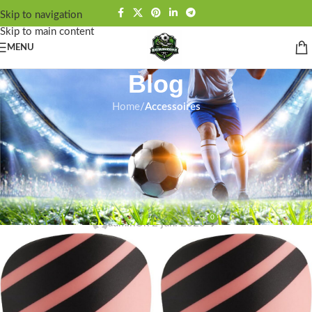
Skip to navigation
Skip to main content
MENU
Blog
Home
/
Accessoires
ACCESSOIRES
Bekijk Alles Over de Voetbal
Accessoires Die Jij Nodig Gaat
Hebben Deze Zomer!
0
admin
On 2 juni 2026