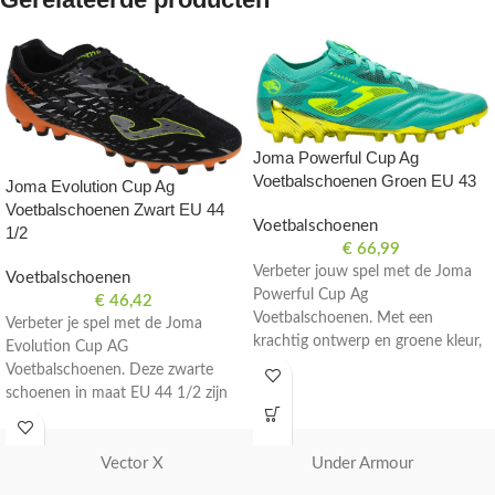
Joma Powerful Cup Ag
Voetbalschoenen Groen EU 43
Joma Evolution Cup Ag
Voetbalschoenen Zwart EU 44
Voetbalschoenen
1/2
€
66,99
Verbeter jouw spel met de Joma
Voetbalschoenen
Powerful Cup Ag
€
46,42
Voetbalschoenen. Met een
Verbeter je spel met de Joma
krachtig ontwerp en groene kleur,
Evolution Cup AG
bieden deze schoenen optimale
Voetbalschoenen. Deze zwarte
prestaties op het veld. Maat EU
schoenen in maat EU 44 1/2 zijn
43.
perfect voor voetballers die
streven naar uitmuntendheid op
Vector X
Under Armour
het veld.