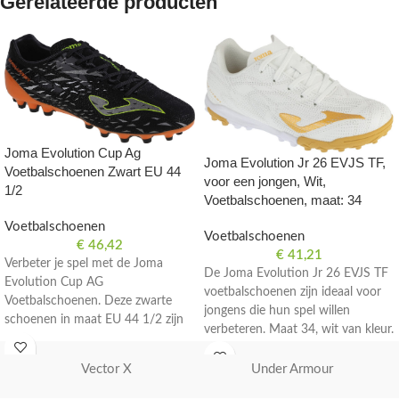
Gerelateerde producten
Joma Evolution Cup Ag
Joma Evolution Jr 26 EVJS TF,
Voetbalschoenen Zwart EU 44
voor een jongen, Wit,
1/2
Voetbalschoenen, maat: 34
Voetbalschoenen
Voetbalschoenen
€
46,42
€
41,21
Verbeter je spel met de Joma
De Joma Evolution Jr 26 EVJS TF
Evolution Cup AG
voetbalschoenen zijn ideaal voor
Voetbalschoenen. Deze zwarte
jongens die hun spel willen
schoenen in maat EU 44 1/2 zijn
verbeteren. Maat 34, wit van kleur.
perfect voor voetballers die
streven naar uitmuntendheid op
Vector X
Under Armour
het veld.