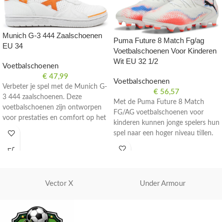
Munich G-3 444 Zaalschoenen
Puma Future 8 Match Fg/ag
EU 34
Voetbalschoenen Voor Kinderen
Wit EU 32 1/2
Voetbalschoenen
€
47,99
Voetbalschoenen
Verbeter je spel met de Munich G-
€
56,57
3 444 zaalschoenen. Deze
Met de Puma Future 8 Match
voetbalschoenen zijn ontworpen
FG/AG voetbalschoenen voor
voor prestaties en comfort op het
kinderen kunnen jonge spelers hun
veld. Maat EU 34.
spel naar een hoger niveau tillen.
Deze witte schoenen in maat EU
32 1/2 bieden uitstekende grip en
wendbaarheid op het veld.
Vector X
Under Armour