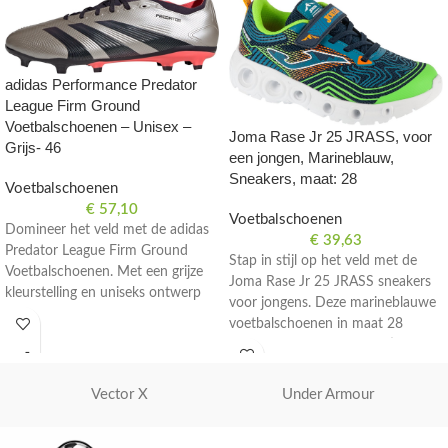
adidas Performance Predator
League Firm Ground
Voetbalschoenen – Unisex –
Joma Rase Jr 25 JRASS, voor
Grijs- 46
een jongen, Marineblauw,
Sneakers, maat: 28
Voetbalschoenen
€
57,10
Voetbalschoenen
Domineer het veld met de adidas
€
39,63
Predator League Firm Ground
Stap in stijl op het veld met de
Voetbalschoenen. Met een grijze
Joma Rase Jr 25 JRASS sneakers
kleurstelling en uniseks ontwerp
voor jongens. Deze marineblauwe
zijn deze schoenen perfect voor
voetbalschoenen in maat 28
serieuze voetballers. Maat 46.
bieden comfort en prestaties.
Vector X
Under Armour