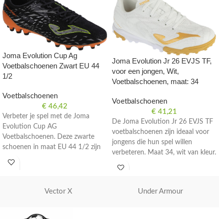
Joma Evolution Cup Ag
Joma Evolution Jr 26 EVJS TF,
Voetbalschoenen Zwart EU 44
voor een jongen, Wit,
1/2
Voetbalschoenen, maat: 34
Voetbalschoenen
Voetbalschoenen
€
46,42
€
41,21
Verbeter je spel met de Joma
De Joma Evolution Jr 26 EVJS TF
Evolution Cup AG
voetbalschoenen zijn ideaal voor
Voetbalschoenen. Deze zwarte
jongens die hun spel willen
schoenen in maat EU 44 1/2 zijn
verbeteren. Maat 34, wit van kleur.
perfect voor voetballers die
streven naar uitmuntendheid op
het veld.
Vector X
Under Armour