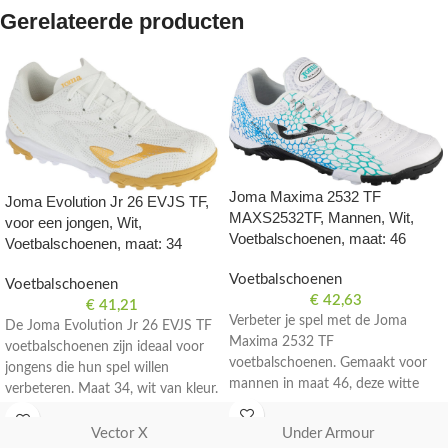
Gerelateerde producten
Joma Maxima 2532 TF
Joma Evolution Jr 26 EVJS TF,
MAXS2532TF, Mannen, Wit,
voor een jongen, Wit,
Voetbalschoenen, maat: 46
Voetbalschoenen, maat: 34
Voetbalschoenen
Voetbalschoenen
€
42,63
€
41,21
Verbeter je spel met de Joma
De Joma Evolution Jr 26 EVJS TF
Maxima 2532 TF
voetbalschoenen zijn ideaal voor
voetbalschoenen. Gemaakt voor
jongens die hun spel willen
mannen in maat 46, deze witte
verbeteren. Maat 34, wit van kleur.
schoenen zijn perfect voor op het
veld.
Vector X
Under Armour