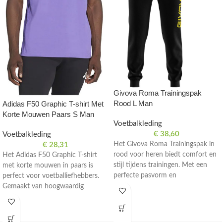
Givova Roma Trainingspak
Rood L Man
Adidas F50 Graphic T-shirt Met
Korte Mouwen Paars S Man
Voetbalkleding
€
38,60
Voetbalkleding
Het Givova Roma Trainingspak in
€
28,31
rood voor heren biedt comfort en
Het Adidas F50 Graphic T-shirt
stijl tijdens trainingen. Met een
met korte mouwen in paars is
perfecte pasvorm en
perfect voor voetballiefhebbers.
hoogwaardige materialen is dit
Gemaakt van hoogwaardig
trainingspak ideaal voor
materiaal voor comfort en stijl op
voetbaltrainingen.
en naast het veld.