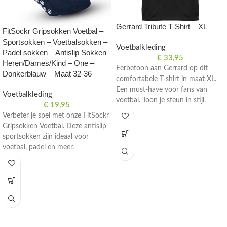
Gerrard Tribute T-Shirt – XL
FitSockr Gripsokken Voetbal –
Sportsokken – Voetbalsokken –
Voetbalkleding
Padel sokken – Antislip Sokken
€
33,95
Heren/Dames/Kind – One –
Eerbetoon aan Gerrard op dit
Donkerblauw – Maat 32-36
comfortabele T-shirt in maat XL.
Een must-have voor fans van
Voetbalkleding
voetbal. Toon je steun in stijl.
€
19,95
Verbeter je spel met onze FitSockr
Gripsokken Voetbal. Deze antislip
sportsokken zijn ideaal voor
voetbal, padel en meer.
Beschikbaar in donkerblauw voor
heren, dames en kinderen in maat
32-36.