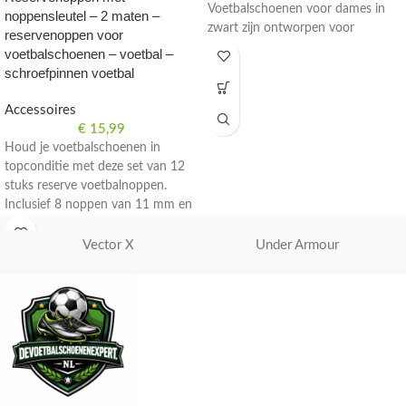
Voetbalschoenen voor dames in
noppensleutel – 2 maten –
zwart zijn ontworpen voor
reservenoppen voor
snelheid en wendbaarheid op
voetbalschoenen – voetbal –
indoor voetbalvelden. Maat 42
schroefpinnen voetbal
2/3.
Accessoires
€
15,99
Houd je voetbalschoenen in
topconditie met deze set van 12
stuks reserve voetbalnoppen.
Inclusief 8 noppen van 11 mm en
4 noppen van 13 mm, compleet
met een handige noppensleutel.
Vector X
Under Armour
Perfect voor zowel mannen als
vrouwen.