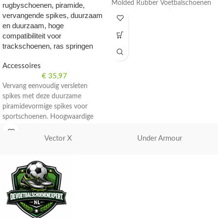
Molded Rubber Voetbalschoenen
rugbyschoenen, piramide,
voor kinderen. In stijlvol zwart.
vervangende spikes, duurzaam
en duurzaam, hoge
compatibiliteit voor
trackschoenen, ras springen
Accessoires
€
35,97
Vervang eenvoudig versleten
spikes met deze duurzame
piramidevormige spikes voor
sportschoenen. Hoogwaardige
materialen voor optimale
prestaties op het veld.
Vector X
Under Armour