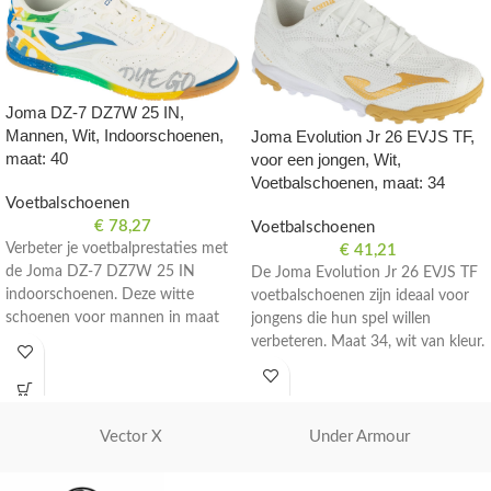
Joma DZ-7 DZ7W 25 IN,
Mannen, Wit, Indoorschoenen,
Joma Evolution Jr 26 EVJS TF,
maat: 40
voor een jongen, Wit,
Voetbalschoenen, maat: 34
Voetbalschoenen
€
78,27
Voetbalschoenen
Verbeter je voetbalprestaties met
€
41,21
de Joma DZ-7 DZ7W 25 IN
De Joma Evolution Jr 26 EVJS TF
indoorschoenen. Deze witte
voetbalschoenen zijn ideaal voor
schoenen voor mannen in maat
jongens die hun spel willen
40 zijn perfect voor zaalvoetbal.
verbeteren. Maat 34, wit van kleur.
Vector X
Under Armour