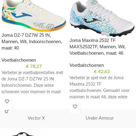
Joma DZ-7 DZ7W 25 IN,
Joma Maxima 2532 TF
Mannen, Wit, Indoorschoenen,
MAXS2532TF, Mannen, Wit,
maat: 40
Voetbalschoenen, maat: 46
Voetbalschoenen
Voetbalschoenen
€
78,27
€
42,63
Verbeter je voetbalprestaties met
Verbeter je spel met de Joma
de Joma DZ-7 DZ7W 25 IN
Maxima 2532 TF
indoorschoenen. Deze witte
voetbalschoenen. Gemaakt voor
schoenen voor mannen in maat
mannen in maat 46, deze witte
40 zijn perfect voor zaalvoetbal.
schoenen zijn perfect voor op het
veld.
Vector X
Under Armour