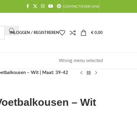
CONTACT
OVER ONS
INLOGGEN / REGISTREREN
€
0,00
Wrong menu selected
etbalkousen – Wit | Maat: 39-42
oetbalkousen – Wit