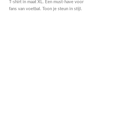
T-shirt in maat XL. Een must-have voor
fans van voetbal. Toon je steun in stijl.
Jako One Traini
Maat: 3XL
Voetbalkleding
Train in stijl me
Trainingsbroek v
Gemaakt van hoo