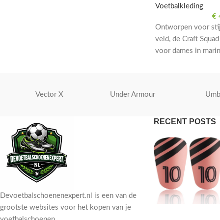
Voetbalkleding
€
Ontworpen voor stij
veld, de Craft Squa
voor dames in mari
Perfect voor voetbal
wedstrijden.
Vector X
Under Armour
Umb
RECENT POSTS
Devoetbalschoenenexpert.nl is een van de
grootste websites voor het kopen van je
voetbalschoenen.