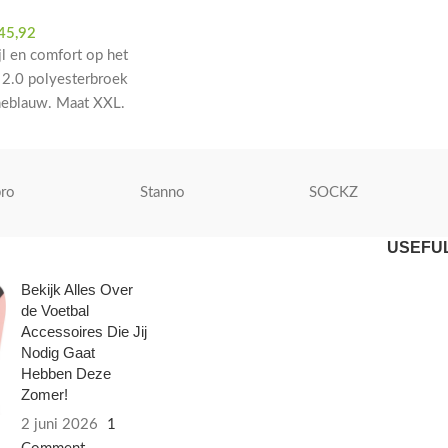
45,92
l en comfort op het
d 2.0 polyesterbroek
neblauw. Maat XXL.
training en
ro
Stanno
SOCKZ
USEFUL
Bekijk Alles Over
de Voetbal
Accessoires Die Jij
Nodig Gaat
Hebben Deze
Zomer!
2 juni 2026
1