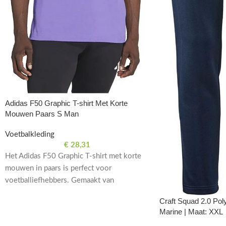
Adidas F50 Graphic T-shirt Met Korte
Mouwen Paars S Man
Voetbalkleding
€
28,31
Het Adidas F50 Graphic T-shirt met korte
mouwen in paars is perfect voor
voetballiefhebbers. Gemaakt van
hoogwaardig materiaal voor comfort en
Craft Squad 2.0 Po
stijl op en naast het veld.
Marine | Maat: XXL