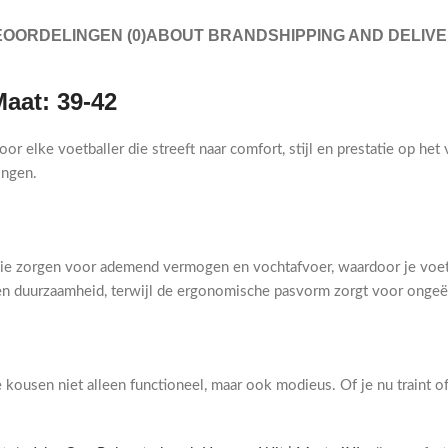
OORDELINGEN (0)
ABOUT BRAND
SHIPPING AND DELIV
aat: 39-42
or elke voetballer die streeft naar comfort, stijl en prestatie op h
ingen.
 zorgen voor ademend vermogen en vochtafvoer, waardoor je voeten d
 en duurzaamheid, terwijl de ergonomische pasvorm zorgt voor ongeë
usen niet alleen functioneel, maar ook modieus. Of je nu traint of ee