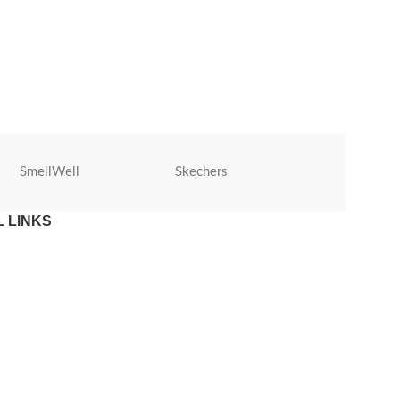
verkrijgbaar in m
voetbaltrainingen
SmellWell
Skechers
Roly
 LINKS