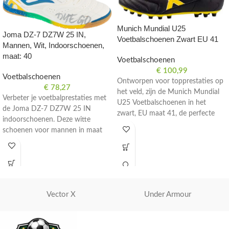
Munich Mundial U25
Joma DZ-7 DZ7W 25 IN,
Voetbalschoenen Zwart EU 41
Mannen, Wit, Indoorschoenen,
maat: 40
Voetbalschoenen
€
100,99
Voetbalschoenen
Ontworpen voor topprestaties op
€
78,27
het veld, zijn de Munich Mundial
Verbeter je voetbalprestaties met
U25 Voetbalschoenen in het
de Joma DZ-7 DZ7W 25 IN
zwart, EU maat 41, de perfecte
indoorschoenen. Deze witte
keuze voor serieuze voetballers.
schoenen voor mannen in maat
40 zijn perfect voor zaalvoetbal.
Vector X
Under Armour