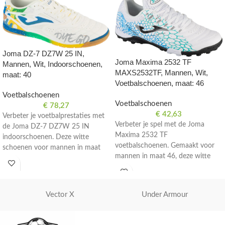
Joma DZ-7 DZ7W 25 IN,
Joma Maxima 2532 TF
Mannen, Wit, Indoorschoenen,
MAXS2532TF, Mannen, Wit,
maat: 40
Voetbalschoenen, maat: 46
Voetbalschoenen
Voetbalschoenen
€
78,27
€
42,63
Verbeter je voetbalprestaties met
Verbeter je spel met de Joma
de Joma DZ-7 DZ7W 25 IN
Maxima 2532 TF
indoorschoenen. Deze witte
voetbalschoenen. Gemaakt voor
schoenen voor mannen in maat
mannen in maat 46, deze witte
40 zijn perfect voor zaalvoetbal.
schoenen zijn perfect voor op het
veld.
Vector X
Under Armour