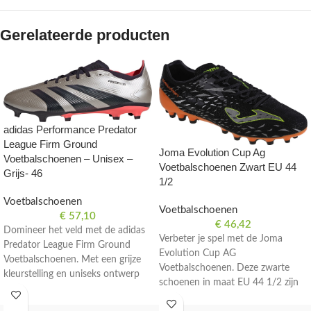
Gerelateerde producten
adidas Performance Predator
League Firm Ground
Joma Evolution Cup Ag
Voetbalschoenen – Unisex –
Voetbalschoenen Zwart EU 44
Grijs- 46
1/2
Voetbalschoenen
Voetbalschoenen
€
57,10
€
46,42
Domineer het veld met de adidas
Verbeter je spel met de Joma
Predator League Firm Ground
Evolution Cup AG
Voetbalschoenen. Met een grijze
Voetbalschoenen. Deze zwarte
kleurstelling en uniseks ontwerp
schoenen in maat EU 44 1/2 zijn
zijn deze schoenen perfect voor
perfect voor voetballers die
serieuze voetballers. Maat 46.