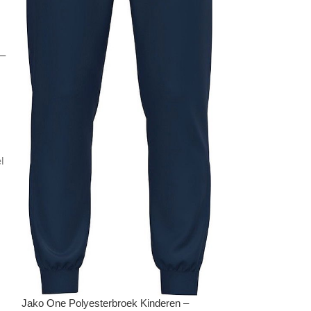
 –
l
r
Jako One Traini
Maat: 3XL
Jako One Polyesterbroek Kinderen –