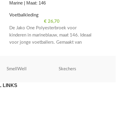
Voetbalkleding
Marine | Maat: 146
Train in stijl me
Voetbalkleding
Trainingsbroek v
€
26,70
Gemaakt van hoo
De Jako One Polyesterbroek voor
verkrijgbaar in m
kinderen in marineblauw, maat 146. Ideaal
voetbaltrainingen
voor jonge voetballers. Gemaakt van
hoogwaardig polyester voor comfort en
bewegingsvrijheid op het veld.
SmellWell
Skechers
Roly
 LINKS