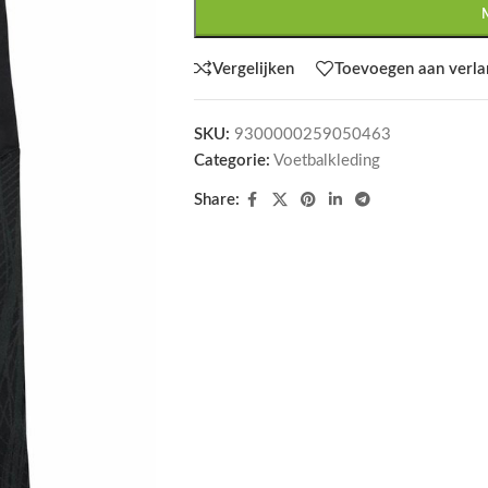
Vergelijken
Toevoegen aan verlan
SKU:
9300000259050463
Categorie:
Voetbalkleding
Share: