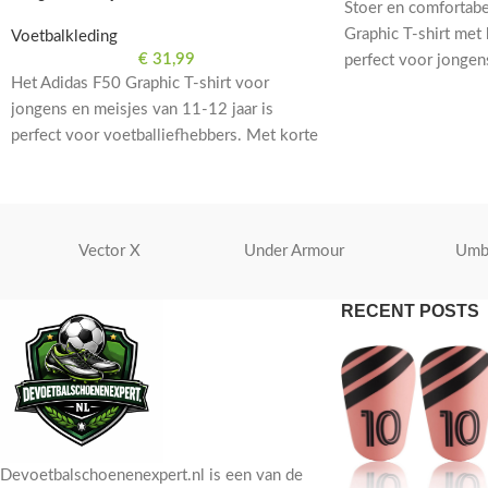
Stoer en comfortabe
Graphic T-shirt met
Voetbalkleding
€
31,99
perfect voor jongens
Het Adidas F50 Graphic T-shirt voor
voor voetballiefheb
jongens en meisjes van 11-12 jaar is
perfect voor voetballiefhebbers. Met korte
mouwen en een opvallend paars design.
Vector X
Under Armour
Umb
RECENT POSTS
Devoetbalschoenenexpert.nl is een van de