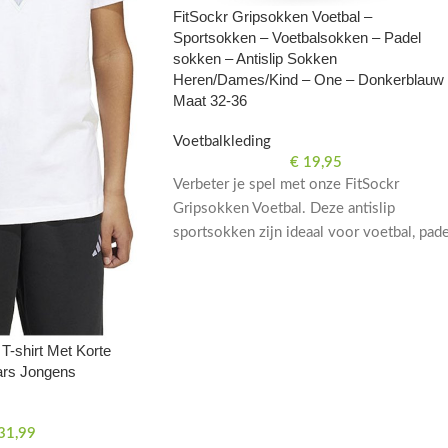
FitSockr Gripsokken Voetbal –
Sportsokken – Voetbalsokken – Padel
sokken – Antislip Sokken
Heren/Dames/Kind – One – Donkerblauw
Maat 32-36
Voetbalkleding
€
19,95
Verbeter je spel met onze FitSockr
Gripsokken Voetbal. Deze antislip
sportsokken zijn ideaal voor voetbal, pade
en meer. Beschikbaar in donkerblauw voo
heren, dames en kinderen in maat 32-36.
T-shirt Met Korte
ars Jongens
31,99