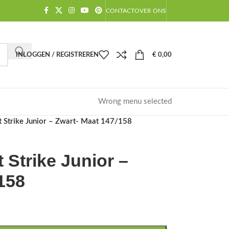
CONTACT
OVER ONS
INLOGGEN / REGISTREREN
€
0,00
Wrong menu selected
t Strike Junior – Zwart- Maat 147/158
 Strike Junior –
158