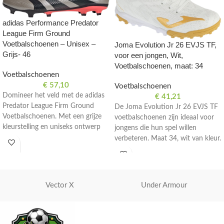
adidas Performance Predator
League Firm Ground
Voetbalschoenen – Unisex –
Joma Evolution Jr 26 EVJS TF,
Grijs- 46
voor een jongen, Wit,
Voetbalschoenen, maat: 34
Voetbalschoenen
€
57,10
Voetbalschoenen
Domineer het veld met de adidas
€
41,21
Predator League Firm Ground
De Joma Evolution Jr 26 EVJS TF
Voetbalschoenen. Met een grijze
voetbalschoenen zijn ideaal voor
kleurstelling en uniseks ontwerp
jongens die hun spel willen
zijn deze schoenen perfect voor
verbeteren. Maat 34, wit van kleur.
serieuze voetballers. Maat 46.
Vector X
Under Armour