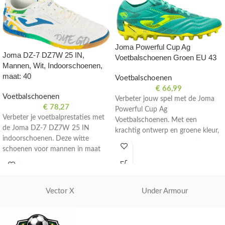
Joma Powerful Cup Ag
Joma DZ-7 DZ7W 25 IN,
Voetbalschoenen Groen EU 43
Mannen, Wit, Indoorschoenen,
maat: 40
Voetbalschoenen
€
66,99
Voetbalschoenen
Verbeter jouw spel met de Joma
€
78,27
Powerful Cup Ag
Verbeter je voetbalprestaties met
Voetbalschoenen. Met een
de Joma DZ-7 DZ7W 25 IN
krachtig ontwerp en groene kleur,
indoorschoenen. Deze witte
bieden deze schoenen optimale
schoenen voor mannen in maat
prestaties op het veld. Maat EU
40 zijn perfect voor zaalvoetbal.
43.
Vector X
Under Armour