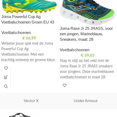
Joma Powerful Cup Ag
Voetbalschoenen Groen EU 43
Joma Rase Jr 25 JRASS, voor
Voetbalschoenen
een jongen, Marineblauw,
€
66,99
Sneakers, maat: 28
Verbeter jouw spel met de Joma
Powerful Cup Ag
Voetbalschoenen
Voetbalschoenen. Met een
€
39,63
krachtig ontwerp en groene kleur,
Stap in stijl op het veld met de
bieden deze schoenen optimale
Joma Rase Jr 25 JRASS sneakers
prestaties op het veld. Maat EU
voor jongens. Deze marineblauwe
43.
voetbalschoenen in maat 28
bieden comfort en prestaties.
Vector X
Under Armour