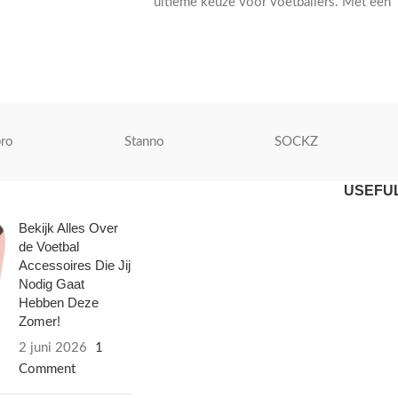
ultieme keuze voor voetballers. Met een
opvallend geel design en hoogwaardige
materialen voor optimale prestaties op he
veld.
ro
Stanno
SOCKZ
USEFUL
Bekijk Alles Over
de Voetbal
Accessoires Die Jij
Nodig Gaat
Hebben Deze
Zomer!
2 juni 2026
1
Comment