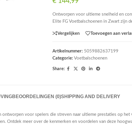
€
144,99
Ontworpen voor ultieme snelheid en con
Elite FG Voetbalschoenen in Zwart zijn d
Vergelijken
Toevoegen aan verlan
Artikelnummer:
5059882637199
Categorie:
Voetbalschoenen
Share:
VING
BEOORDELINGEN (0)
SHIPPING AND DELIVERY
 ontworpen voor spelers die streven naar ultieme prestaties op he
ijden. Ontdek meer over de kenmerken en voordelen van deze hoogw