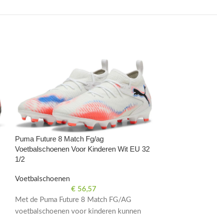
Puma Future 8 M
Puma Future 8 Match Fg/ag
Geel EU 32 1/2
Voetbalschoenen Voor Kinderen Wit EU 32
1/2
Voetbalschoene
Voetbalschoenen
De Puma Future
€
56,57
Voetbalschoenen 
Met de Puma Future 8 Match FG/AG
keuze voor jong
voetbalschoenen voor kinderen kunnen