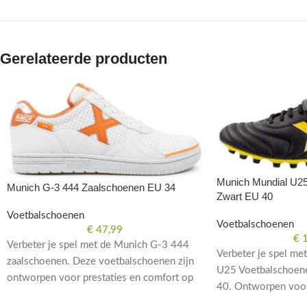
Gerelateerde producten
Munich Mundial U25
Munich G-3 444 Zaalschoenen EU 34
Zwart EU 40
Voetbalschoenen
Voetbalschoenen
€
47,99
€
1
Verbeter je spel met de Munich G-3 444
Verbeter je spel me
zaalschoenen. Deze voetbalschoenen zijn
U25 Voetbalschoene
ontworpen voor prestaties en comfort op
40. Ontworpen voor
het veld. Maat EU 34.
op het veld.