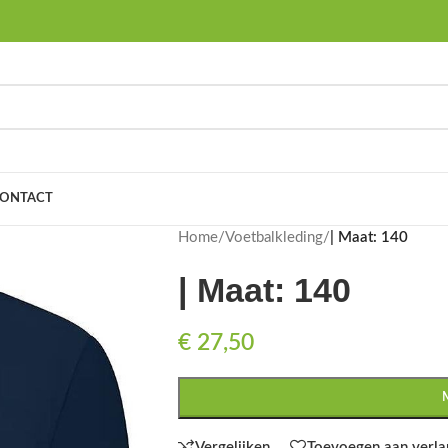
ONTACT
Home
/
Voetbalkleding
/
| Maat: 140
| Maat: 140
€
27,50
Vergelijken
Toevoegen aan verlan