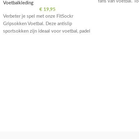
fans van voetbal. Too
Voetbalkleding
€
19,95
Verbeter je spel met onze FitSockr
Gripsokken Voetbal. Deze antislip
sportsokken zijn ideaal voor voetbal, padel
en meer. Beschikbaar in donkerblauw voor
heren, dames en kinderen in maat 32-36.