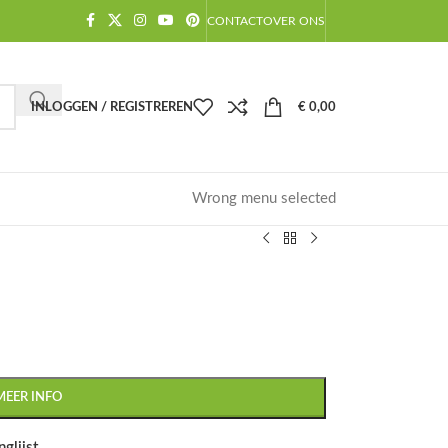
CONTACT
OVER ONS
INLOGGEN / REGISTREREN
€
0,00
Wrong menu selected
MEER INFO
glijst