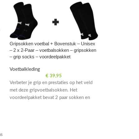
Gripsokken voetbal + Bovenstuk – Unisex
– 2 x 2-Paar – voetbalsokken – gripsokken
– grip socks – voordeelpakket
Voetbalkleding
€
39,95
Verbeter je grip en prestaties op het veld
met deze gripvoetbalsokken. Het
voordeelpakket bevat 2 paar sokken en
bovenstuk, geschikt voor zowel heren als
dames. Perfect voor voetbaltraining en
wedstrijden.
ns