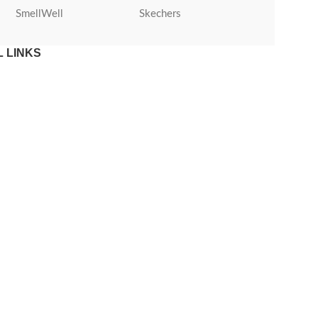
SmellWell
Skechers
Roly
 LINKS