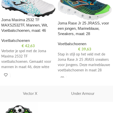
Joma Maxima 2532 TF
Joma Rase Jr 25 JRASS, voor
MAXS2532TF, Mannen, Wit,
een jongen, Marineblauw,
Voetbalschoenen, maat: 46
Sneakers, maat: 28
Voetbalschoenen
Voetbalschoenen
€
42,63
€
39,63
Verbeter je spel met de Joma
Stap in stijl op het veld met de
Maxima 2532 TF
Joma Rase Jr 25 JRASS sneakers
voetbalschoenen. Gemaakt voor
voor jongens. Deze marineblauwe
mannen in maat 46, deze witte
voetbalschoenen in maat 28
schoenen zijn perfect voor op het
bieden comfort en prestaties.
veld.
Vector X
Under Armour