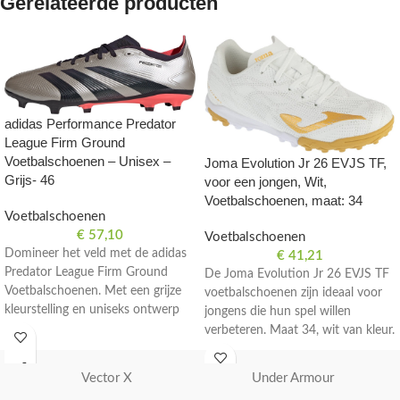
Gerelateerde producten
adidas Performance Predator
League Firm Ground
Voetbalschoenen – Unisex –
Joma Evolution Jr 26 EVJS TF,
Grijs- 46
voor een jongen, Wit,
Voetbalschoenen, maat: 34
Voetbalschoenen
€
57,10
Voetbalschoenen
Domineer het veld met de adidas
€
41,21
Predator League Firm Ground
De Joma Evolution Jr 26 EVJS TF
Voetbalschoenen. Met een grijze
voetbalschoenen zijn ideaal voor
kleurstelling en uniseks ontwerp
jongens die hun spel willen
zijn deze schoenen perfect voor
verbeteren. Maat 34, wit van kleur.
serieuze voetballers. Maat 46.
Vector X
Under Armour