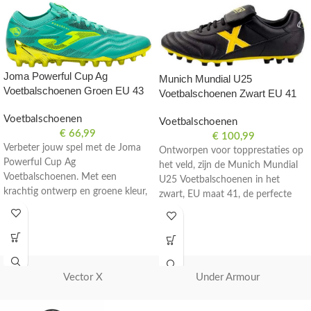
Joma Powerful Cup Ag
Munich Mundial U25
Voetbalschoenen Groen EU 43
Voetbalschoenen Zwart EU 41
Voetbalschoenen
Voetbalschoenen
€
66,99
€
100,99
Verbeter jouw spel met de Joma
Ontworpen voor topprestaties op
Powerful Cup Ag
het veld, zijn de Munich Mundial
Voetbalschoenen. Met een
U25 Voetbalschoenen in het
krachtig ontwerp en groene kleur,
zwart, EU maat 41, de perfecte
bieden deze schoenen optimale
keuze voor serieuze voetballers.
prestaties op het veld. Maat EU
43.
Vector X
Under Armour