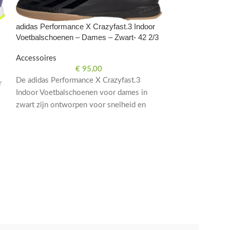
adidas Performance X Crazyfast.3 Indoor
Voetbalschoenen – Dames – Zwart- 42 2/3
Accessoires
€
95,00
De adidas Performance X Crazyfast.3
r
Indoor Voetbalschoenen voor dames in
Allecto Plus – 13
zwart zijn ontworpen voor snelheid en
noppen voor nopp
wendbaarheid op indoor voetbalvelden.
le
taps toelopende
Maat 42 2/3.
Accessoires
Optimaliseer je 
Allecto Plus met
set van 13 alumi
grip en wendbaar
nopentraining.