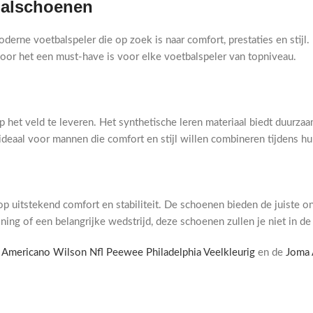
balschoenen
e voetbalspeler die op zoek is naar comfort, prestaties en stijl. M
rdoor het een must-have is voor elke voetbalspeler van topniveau.
 het veld te leveren. Het synthetische leren materiaal biedt duurza
 ideaal voor mannen die comfort en stijl willen combineren tijdens h
itstekend comfort en stabiliteit. De schoenen bieden de juiste ond
ining of een belangrijke wedstrijd, deze schoenen zullen je niet in de
 Americano Wilson Nfl Peewee Philadelphia Veelkleurig
en de
Joma 