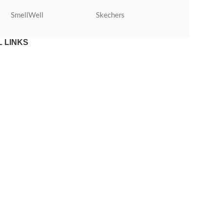
SmellWell
Skechers
Roly
 LINKS