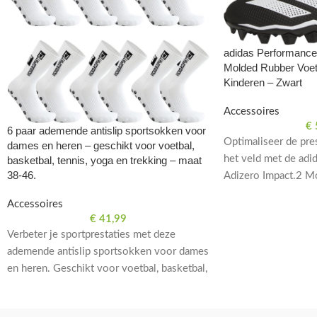
adidas Performance
Molded Rubber Voet
Kinderen – Zwart
Accessoires
€
6 paar ademende antislip sportsokken voor
Optimaliseer de pres
dames en heren – geschikt voor voetbal,
het veld met de adi
basketbal, tennis, yoga en trekking – maat
38-46.
Adizero Impact.2 M
Voetbalschoenen voor
Accessoires
zwart.
€
41,99
Verbeter je sportprestaties met deze
ademende antislip sportsokken voor dames
en heren. Geschikt voor voetbal, basketbal,
tennis, yoga en trekking. Beschikbaar in
maat 38-46.