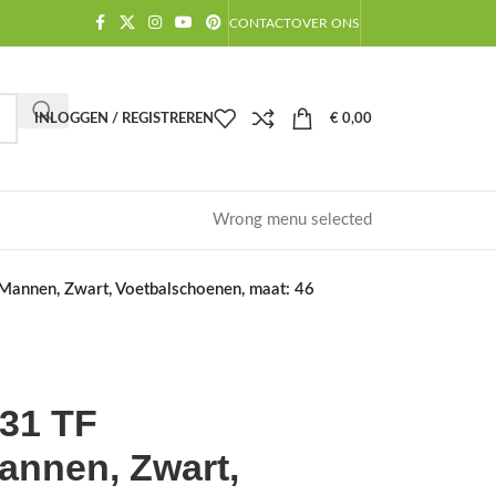
CONTACT
OVER ONS
INLOGGEN / REGISTREREN
€
0,00
Wrong menu selected
nen, Zwart, Voetbalschoenen, maat: 46
31 TF
nnen, Zwart,