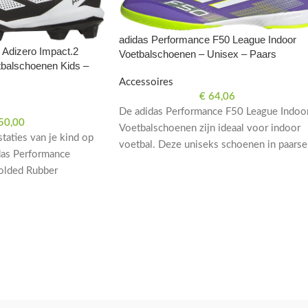
adidas Performance F50 League Indoor
 Adizero Impact.2
Voetbalschoenen – Unisex – Paars
balschoenen Kids –
Accessoires
€
64,06
De adidas Performance F50 League Indoo
50,00
Voetbalschoenen zijn ideaal voor indoor
taties van je kind op
voetbal. Deze uniseks schoenen in paarse
das Performance
kleur bieden comfort en grip voor optima
olded Rubber
prestaties op het veld.
 kinderen. In stijlvol