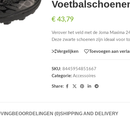
Voetbalschoenen
€
43,79
Verover het veld met de Joma Maxima 2
Deze zwarte schoenen zijn ideaal voor to
Vergelijken
Toevoegen aan verlan
SKU:
8445954851667
Categorie:
Accessoires
Share:
VING
BEOORDELINGEN (0)
SHIPPING AND DELIVERY