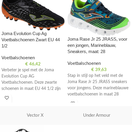
Joma Evolution Cup Ag
Joma Rase Jr 25 JRASS, voor
Voetbalschoenen Zwart EU 44
een jongen, Marineblauw,
1/2
Sneakers, maat: 28
Voetbalschoenen
Voetbalschoenen
€
46,42
€
39,63
Verbeter je spel met de Joma
Stap in stijl op het veld met de
Evolution Cup AG
Joma Rase Jr 25 JRASS sneakers
Voetbalschoenen. Deze zwarte
voor jongens. Deze marineblauwe
schoenen in maat EU 44 1/2 zijn
voetbalschoenen in maat 28
perfect voor voetballers die
bieden comfort en prestaties.
streven naar uitmuntendheid op
het veld.
Vector X
Under Armour