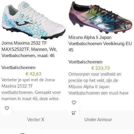
Mizuno Alpha Ii Japan
Joma Maxima 2532 TF
Voetbalschoenen Veelkleurig EU
MAXS2532TF, Mannen, Wit,
45
Voetbalschoenen, maat: 46
Voetbalschoenen
Voetbalschoenen
€
223,73
€
42,63
Ontworpen voor snelheid en
Verbeter je spel met de Joma
precisie op het veld, zijn de
Maxima 2532 TF
Mizuno Alpha II Japan
voetbalschoenen. Gemaakt voor
Voetbalschoenen een must-have
mannen in maat 46, deze witte
voor serieuze spelers. Met een
schoenen zijn perfect voor op het
opvallend veelkleurig ontwerp en
veld.
comfortabele pasvorm.
Vector X
Under Armour