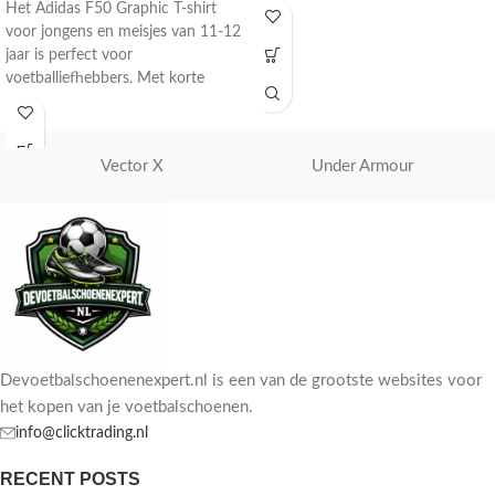
materiaal voor comfort en stijl op
Het Adidas F50 Graphic T-shirt
en naast het veld.
voor jongens en meisjes van 11-12
jaar is perfect voor
voetballiefhebbers. Met korte
mouwen en een opvallend paars
design.
Vector X
Under Armour
Devoetbalschoenenexpert.nl is een van de grootste websites voor
het kopen van je voetbalschoenen.
info@clicktrading.nl
RECENT POSTS