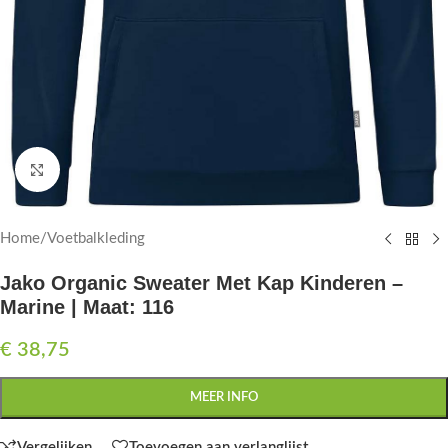
Click to enlarge
Home
/
Voetbalkleding
Jako Organic Sweater Met Kap Kinderen –
Marine | Maat: 116
€
38,75
MEER INFO
Vergelijken
Toevoegen aan verlanglijst