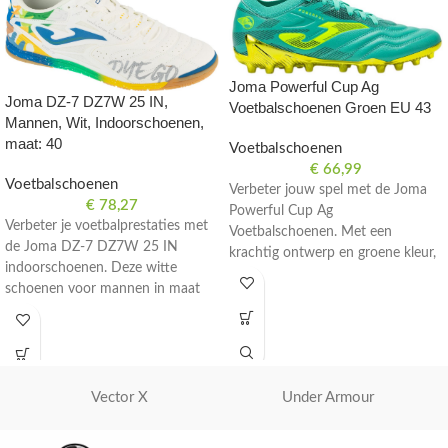
Joma Powerful Cup Ag
Joma DZ-7 DZ7W 25 IN,
Voetbalschoenen Groen EU 43
Mannen, Wit, Indoorschoenen,
maat: 40
Voetbalschoenen
€
66,99
Voetbalschoenen
Verbeter jouw spel met de Joma
€
78,27
Powerful Cup Ag
Verbeter je voetbalprestaties met
Voetbalschoenen. Met een
de Joma DZ-7 DZ7W 25 IN
krachtig ontwerp en groene kleur,
indoorschoenen. Deze witte
bieden deze schoenen optimale
schoenen voor mannen in maat
prestaties op het veld. Maat EU
40 zijn perfect voor zaalvoetbal.
43.
Vector X
Under Armour