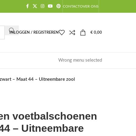
CONTACT
OVER ONS
INLOGGEN / REGISTREREN
€
0,00
Wrong menu selected
zwart – Maat 44 – Uitneembare zool
en voetbalschoenen
 44 – Uitneembare