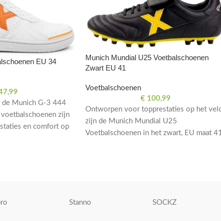
Munich Mundial U25 Voetbalschoenen
alschoenen EU 34
Zwart EU 41
Voetbalschoenen
47,99
€
100,99
et de Munich G-3 444
Ontworpen voor topprestaties op het veld
 voetbalschoenen zijn
zijn de Munich Mundial U25
staties en comfort op
Voetbalschoenen in het zwart, EU maat 41
4.
de perfecte keuze voor serieuze
voetballers.
ro
Stanno
SOCKZ