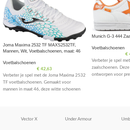
Munich G-3 444 Za
Joma Maxima 2532 TF MAXS2532TF,
Voetbalschoenen
Mannen, Wit, Voetbalschoenen, maat: 46
€
Verbeter je spel m
Voetbalschoenen
zaalschoenen. Deze
€
42,63
ontworpen voor pre
Verbeter je spel met de Joma Maxima 2532
het veld. Maat EU 3
TF voetbalschoenen. Gemaakt voor
mannen in maat 46, deze witte schoenen
zijn perfect voor op het veld.
Vector X
Under Armour
Umb