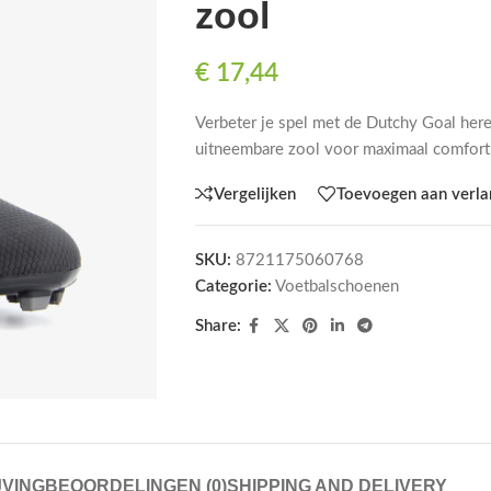
zool
€
17,44
Verbeter je spel met de Dutchy Goal he
uitneembare zool voor maximaal comfort 
Vergelijken
Toevoegen aan verlan
SKU:
8721175060768
Categorie:
Voetbalschoenen
Share:
VING
BEOORDELINGEN (0)
SHIPPING AND DELIVERY