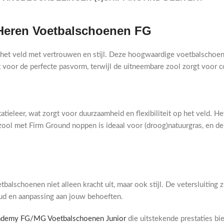
 Heren Voetbalschoenen FG
 het veld met vertrouwen en stijl. Deze hoogwaardige voetbalschoe
rgt voor de perfecte pasvorm, terwijl de uitneembare zool zorgt voor 
ieleer, wat zorgt voor duurzaamheid en flexibiliteit op het veld. H
 zool met Firm Ground noppen is ideaal voor (droog)natuurgras, en d
lschoenen niet alleen kracht uit, maar ook stijl. De vetersluiting z
ud en aanpassing aan jouw behoeften.
ademy FG/MG Voetbalschoenen Junior
die uitstekende prestaties bi