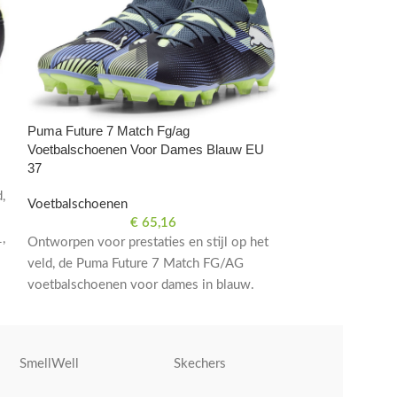
Puma King Ultim
Puma Future 7 Match Fg/ag
Voetbalschoenen
Voetbalschoenen Voor Dames Blauw EU
37
Voetbalschoene
,
Voetbalschoenen
Verover het vel
€
65,16
,
Ontworpen voor prestaties en stijl op het
Ultimate FG/AG 
veld, de Puma Future 7 Match FG/AG
zwart. Maat EU 4
voetbalschoenen voor dames in blauw.
comfort voor ser
Maat EU 37. Optimaal comfort en grip.
SmellWell
Skechers
Roly