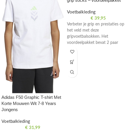
grip socks – voordeelpakket
Voetbalkleding
€
39,95
Verbeter je grip en prestaties op
het veld met deze
gripvoetbalsokken. Het
voordeelpakket bevat 2 paar
sokken en bovenstuk, geschikt
voor zowel heren als dames.
Perfect voor voetbaltraining en
wedstrijden.
Adidas F50 Graphic T-shirt Met
Korte Mouwen Wit 7-8 Years
Jongens
Voetbalkleding
€
31,99