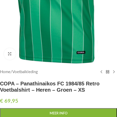
Click to enlarge
Home
/
Voetbalkleding
COPA – Panathinaikos FC 1984/85 Retro
Voetbalshirt – Heren – Groen – XS
€
69,95
MEER INFO