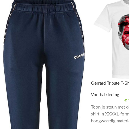
Gerrard Tribute T-S
Voetbalkleding
€
Toon je steun met d
shirt in XXXXL-for
hoogwaardig materia
van voetbal.