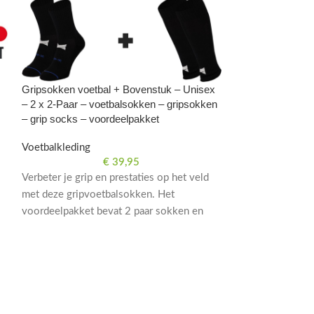
Gripsokken voetbal + Bovenstuk – Unisex
– 2 x 2-Paar – voetbalsokken – gripsokken
– grip socks – voordeelpakket
Voetbalkleding
€
39,95
Verbeter je grip en prestaties op het veld
met deze gripvoetbalsokken. Het
voordeelpakket bevat 2 paar sokken en
bovenstuk, geschikt voor zowel heren als
dames. Perfect voor voetbaltraining en
wedstrijden.