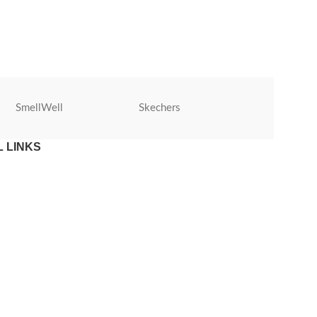
SmellWell
Skechers
Roly
 LINKS