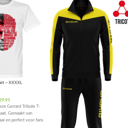
hirt – XXXXL
29,95
eze Gerrard Tribute T-
maat. Gemaakt van
al en perfect voor fans