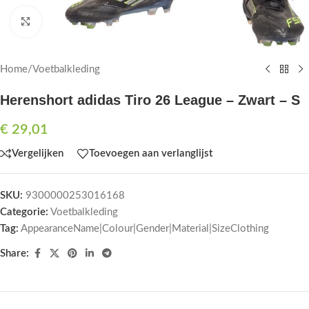
Click to enlarge
Home
/
Voetbalkleding
Herenshort adidas Tiro 26 League – Zwart – S
€
29,01
Vergelijken
Toevoegen aan verlanglijst
SKU:
9300000253016168
Categorie:
Voetbalkleding
Tag:
AppearanceName|Colour|Gender|Material|SizeClothing
Share: