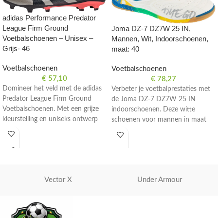
adidas Performance Predator
League Firm Ground
Joma DZ-7 DZ7W 25 IN,
Voetbalschoenen – Unisex –
Mannen, Wit, Indoorschoenen,
Grijs- 46
maat: 40
Voetbalschoenen
Voetbalschoenen
€
57,10
€
78,27
Domineer het veld met de adidas
Verbeter je voetbalprestaties met
Predator League Firm Ground
de Joma DZ-7 DZ7W 25 IN
Voetbalschoenen. Met een grijze
indoorschoenen. Deze witte
kleurstelling en uniseks ontwerp
schoenen voor mannen in maat
zijn deze schoenen perfect voor
40 zijn perfect voor zaalvoetbal.
serieuze voetballers. Maat 46.
Vector X
Under Armour