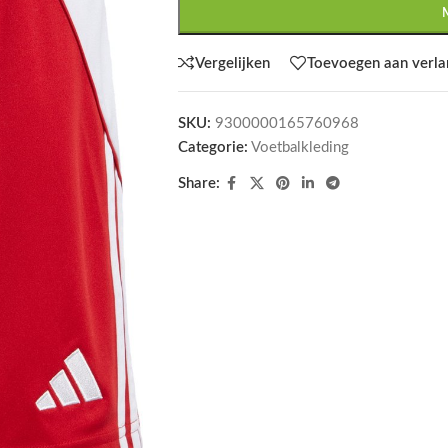
Vergelijken
Toevoegen aan verlan
SKU:
9300000165760968
Categorie:
Voetbalkleding
Share: