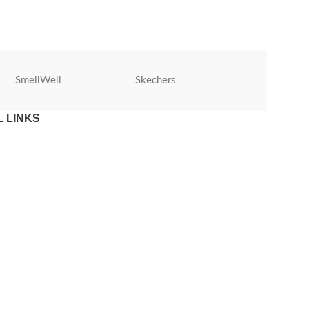
voetbaltrainingen
SmellWell
Skechers
Roly
 LINKS