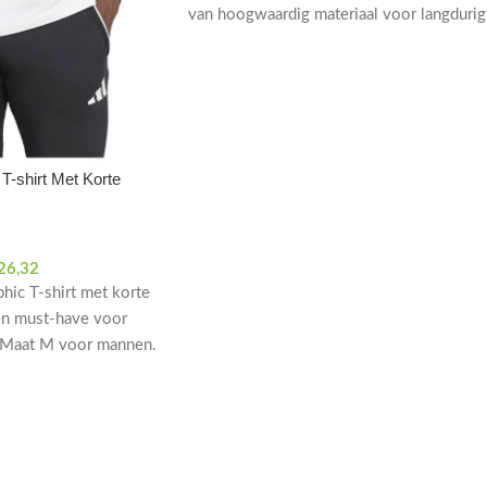
van hoogwaardig materiaal voor langdurig
comfort. Laat je steun zien in stijl.
T-shirt Met Korte
26,32
hic T-shirt met korte
en must-have voor
. Maat M voor mannen.
bel voor op het veld en