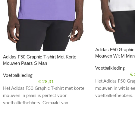
Adidas F50 Graphic 
Mouwen Wit M Man
Adidas F50 Graphic T-shirt Met Korte
Mouwen Paars S Man
Voetbalkleding
€
Voetbalkleding
Het Adidas F50 Grap
€
28,31
Het Adidas F50 Graphic T-shirt met korte
mouwen in wit is e
mouwen in paars is perfect voor
voetballiefhebbers
voetballiefhebbers. Gemaakt van
Stijlvol en comforta
hoogwaardig materiaal voor comfort en
daarbuiten.
stijl op en naast het veld.