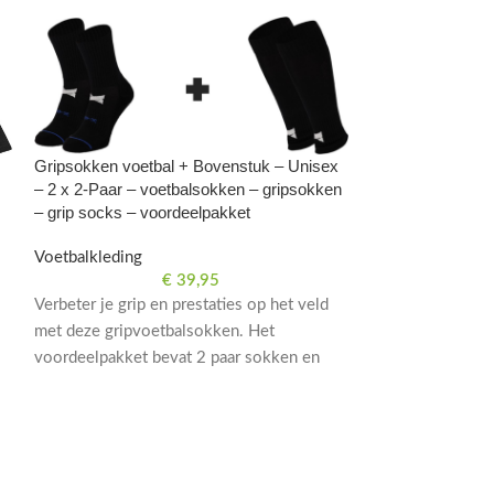
Gripsokken voetbal + Bovenstuk – Unisex
– 2 x 2-Paar – voetbalsokken – gripsokken
– grip socks – voordeelpakket
Voetbalkleding
€
39,95
Verbeter je grip en prestaties op het veld
met deze gripvoetbalsokken. Het
voordeelpakket bevat 2 paar sokken en
bovenstuk, geschikt voor zowel heren als
dames. Perfect voor voetbaltraining en
wedstrijden.