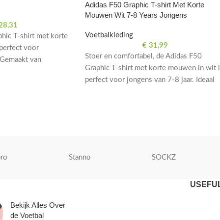
Adidas F50 Graphic T-shirt Met Korte
Mouwen Wit 7-8 Years Jongens
28,31
Voetbalkleding
hic T-shirt met korte
€
31,99
perfect voor
Stoer en comfortabel, de Adidas F50
 Gemaakt van
Graphic T-shirt met korte mouwen in wit 
aal voor comfort en
perfect voor jongens van 7-8 jaar. Ideaal
 veld.
voor voetballiefhebbers.
ro
Stanno
SOCKZ
USEFUL
Bekijk Alles Over
de Voetbal