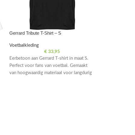
Gerrard Tribute T-Shirt – S
Gerrard Tribute T
Voetbalkleding
Voetbalkleding
€
33,95
Eerbetoon aan Gerrard T-shirt in maat S.
Eerbetoon aan Ge
Perfect voor fans van voetbal. Gemaakt
T-shirt in maat 
van hoogwaardig materiaal voor langdurig
fans van voetbal. 
comfort. Laat je steun zien in stijl.