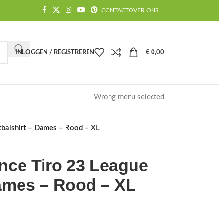
CONTACT
OVER ONS
INLOGGEN / REGISTREREN
€
0,00
Wrong menu selected
tbalshirt – Dames – Rood – XL
nce Tiro 23 League
Dames – Rood – XL