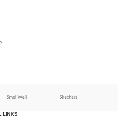
is
SmellWell
Skechers
Roly
 LINKS