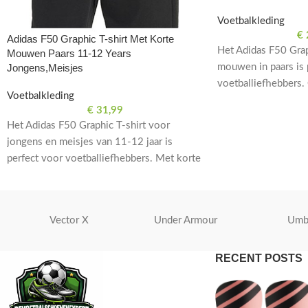
Voetbalkleding
€
Adidas F50 Graphic T-shirt Met Korte
Het Adidas F50 Grap
Mouwen Paars 11-12 Years
mouwen in paars is 
Jongens,Meisjes
voetballiefhebbers.
Voetbalkleding
hoogwaardig materi
€
31,99
stijl op en naast het
Het Adidas F50 Graphic T-shirt voor
jongens en meisjes van 11-12 jaar is
perfect voor voetballiefhebbers. Met korte
mouwen en een opvallend paars design.
Vector X
Under Armour
Umb
RECENT POSTS