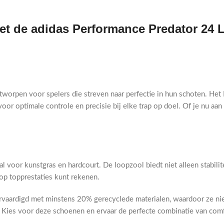
met de adidas Performance Predator 24 
worpen voor spelers die streven naar perfectie in hun schoten. He
oor optimale controle en precisie bij elke trap op doel. Of je nu aan 
oor kunstgras en hardcourt. De loopzool biedt niet alleen stabilitei
op topprestaties kunt rekenen.
aardigd met minstens 20% gerecyclede materialen, waardoor ze niet 
Kies voor deze schoenen en ervaar de perfecte combinatie van comfor