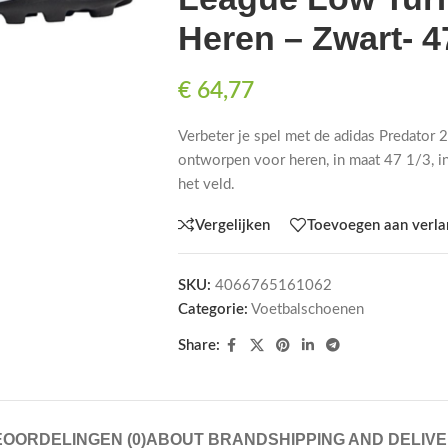
Heren – Zwart- 4
€
64,77
Verbeter je spel met de adidas Predator 
ontworpen voor heren, in maat 47 1/3, in
het veld.
Vergelijken
Toevoegen aan verlan
SKU:
4066765161062
Categorie:
Voetbalschoenen
Share:
OORDELINGEN (0)
ABOUT BRAND
SHIPPING AND DELIV