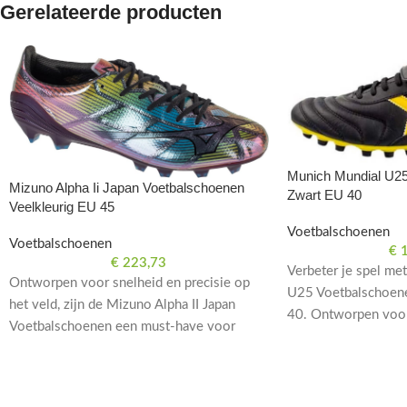
Gerelateerde producten
Munich Mundial U25
Mizuno Alpha Ii Japan Voetbalschoenen
Zwart EU 40
Veelkleurig EU 45
Voetbalschoenen
Voetbalschoenen
€
1
€
223,73
Verbeter je spel me
Ontworpen voor snelheid en precisie op
U25 Voetbalschoene
het veld, zijn de Mizuno Alpha II Japan
40. Ontworpen voor
Voetbalschoenen een must-have voor
op het veld.
serieuze spelers. Met een opvallend
veelkleurig ontwerp en comfortabele
pasvorm.