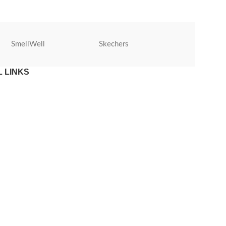
SmellWell
Skechers
Roly
 LINKS