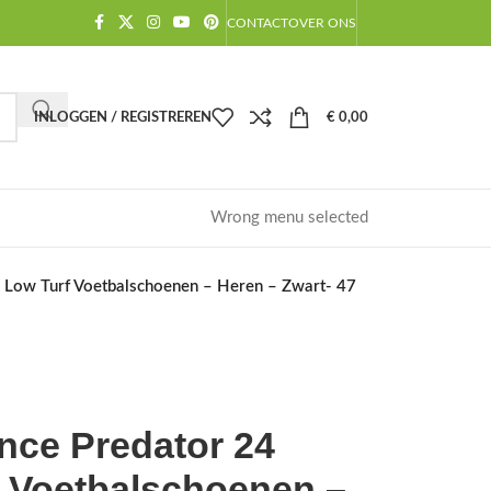
CONTACT
OVER ONS
INLOGGEN / REGISTREREN
€
0,00
Wrong menu selected
 Low Turf Voetbalschoenen – Heren – Zwart- 47
nce Predator 24
 Voetbalschoenen –