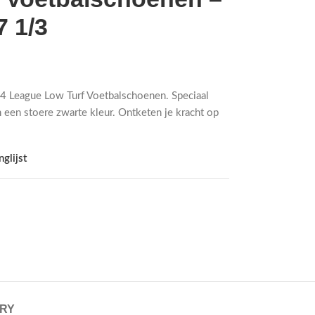
7 1/3
24 League Low Turf Voetbalschoenen. Speciaal
 een stoere zwarte kleur. Ontketen je kracht op
glijst
ERY