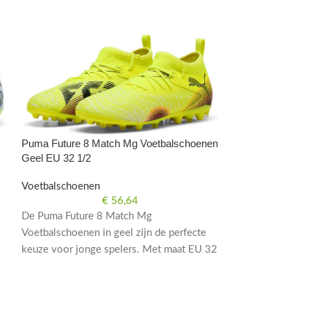
Puma Future 8 P
Puma Future 8 Match Mg Voetbalschoenen
Voor Kinderen W
Geel EU 32 1/2
Voetbalschoene
Voetbalschoenen
€
56,64
Puma Future 8 P
De Puma Future 8 Match Mg
voor kinderen in 
Voetbalschoenen in geel zijn de perfecte
voor jonge voetb
keuze voor jonge spelers. Met maat EU 32
naar comfort en p
1/2 bieden ze comfort en grip op het veld.