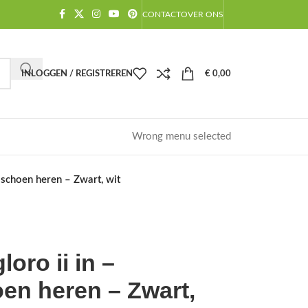
CONTACT
OVER ONS
INLOGGEN / REGISTREREN
€
0,00
Wrong menu selected
 schoen heren – Zwart, wit
oro ii in –
en heren – Zwart,