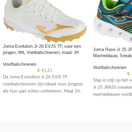
Joma Evolution Jr 26 EVJS TF, voor een
Joma Rase Jr 25 JR
jongen, Wit, Voetbalschoenen, maat: 34
Marineblauw, Sneak
Voetbalschoenen
Voetbalschoenen
€
41,21
€
De Joma Evolution Jr 26 EVJS TF
Stap in stijl op het
voetbalschoenen zijn ideaal voor jongens
Jr 25 JRASS sneake
die hun spel willen verbeteren. Maat 34,
marineblauwe voetb
wit van kleur.
bieden comfort en pr