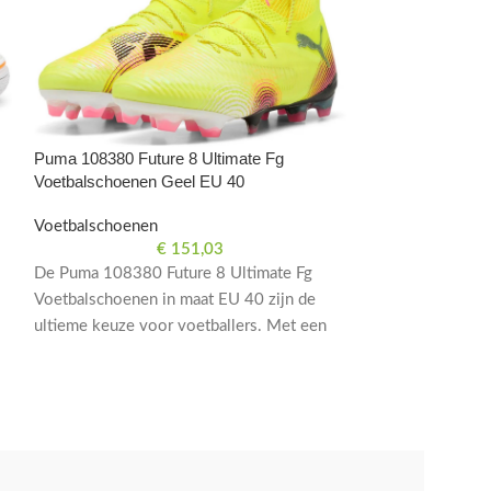
Puma Future 7 M
Puma 108380 Future 8 Ultimate Fg
Voetbalschoene
Voetbalschoenen Geel EU 40
37
Voetbalschoenen
Voetbalschoene
€
151,03
De Puma 108380 Future 8 Ultimate Fg
Ontworpen voor p
Voetbalschoenen in maat EU 40 zijn de
veld, de Puma F
ultieme keuze voor voetballers. Met een
voetbalschoenen
opvallend geel design en hoogwaardige
Maat EU 37. Opti
materialen voor optimale prestaties op het
veld.