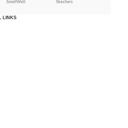
SmellWell
Skechers
Roly
 LINKS