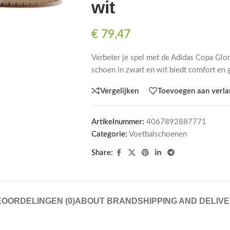
wit
€
79,47
Verbeter je spel met de Adidas Copa Glo
schoen in zwart en wit biedt comfort en g
Vergelijken
Toevoegen aan verlan
Artikelnummer:
4067892887771
Categorie:
Voetbalschoenen
Share:
OORDELINGEN (0)
ABOUT BRAND
SHIPPING AND DELIV