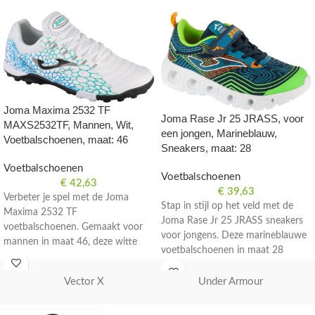
Joma Maxima 2532 TF
Joma Rase Jr 25 JRASS, voor
MAXS2532TF, Mannen, Wit,
een jongen, Marineblauw,
Voetbalschoenen, maat: 46
Sneakers, maat: 28
Voetbalschoenen
Voetbalschoenen
€
42,63
€
39,63
Verbeter je spel met de Joma
Stap in stijl op het veld met de
Maxima 2532 TF
Joma Rase Jr 25 JRASS sneakers
voetbalschoenen. Gemaakt voor
voor jongens. Deze marineblauwe
mannen in maat 46, deze witte
voetbalschoenen in maat 28
schoenen zijn perfect voor op het
bieden comfort en prestaties.
veld.
Vector X
Under Armour