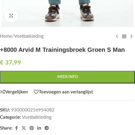
Click to enlarge
Home
/
Voetbalkleding
+8000 Arvid M Trainingsbroek Groen S Man
€
37,99
MEER INFO
Vergelijken
Toevoegen aan verlanglijst
SKU:
9300000256954082
Categorie:
Voetbalkleding
Share: