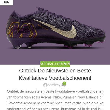
JUN
VOETBALSCHOENEN
Ontdek De Nieuwste en Beste
Kwalitatieve Voetbalschoenen!
0
admin
Ontdek de nieuwste en beste kwalitatieve voetbalschoenen
van topmerken zoals Adidas, Nike, Puma en New Balance bij
Devoetbalschoenenexpert.nl! Speel met vertrouwen op elke
ondergrond, of het nu natuurgras, kunstgras of in de zaal is -