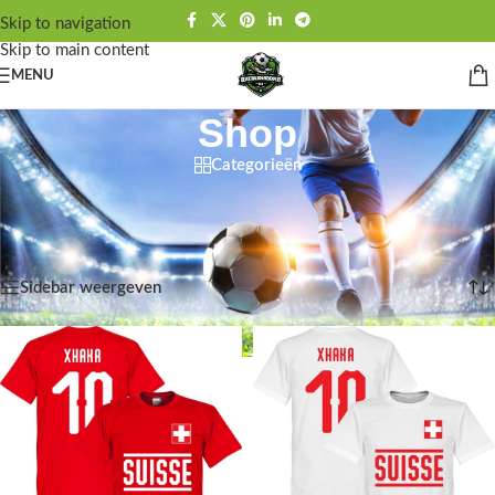
Skip to navigation
Skip to main content
MENU
Shop
Categorieën
Home
/
Shop
/
Pagina 9456
Resultaat 113461–113472 van de 113472 resultaten wordt
getoond
Sidebar weergeven