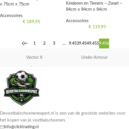
Kinderen en Tieners – Zwart –
x 75cm x 75cm
84cm x 84cm x 84cm
Accessoires
Accessoires
€
189,95
€
119,95
←
1
2
3
…
9.453
9.454
9.455
9.456
Vector X
Under Armour
Devoetbalschoenenexpert.nl is een van de grootste websites voor
het kopen van je voetbalschoenen.
info@clicktrading.nl